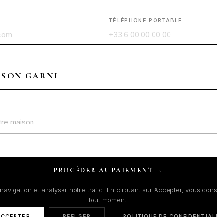
TÉLÉPHONE PORTABLE
ISON GARNI
tre maison
PROCÉDER AU PAIEMENT →
avigation et analyser notre trafic. En cliquant sur Accepter, vous cons
tout moment.
ACCEPTER
REFUSER
POLITIQUE DE CONFIDENTIAL