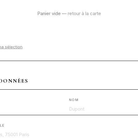
Panier vide —
retour à la carte
ma sélection
DONNÉES
NOM
LE