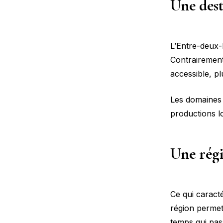
Une dest
L’Entre-deux-
Contrairement 
accessible, pl
Les domaines 
productions l
Une régi
Ce qui caracté
région permet 
temps qui pas