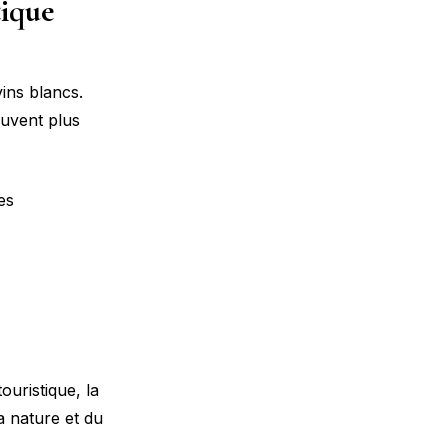
tique
ins blancs.
ouvent plus
es
ouristique, la
a nature et du