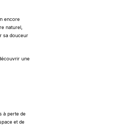
on encore
re naturel,
ar sa douceur
 découvrir une
s à perte de
space et de