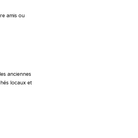
tre amis ou
 les anciennes
chés locaux et