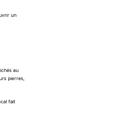
uvrir un
ichés au
urs pierres,
al fait