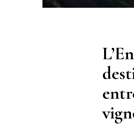
L’En
dest
entr
vign