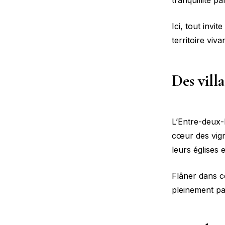
tranquillité p
Ici, tout invi
territoire viv
Des vill
L’Entre-deux-
cœur des vign
leurs églises e
Flâner dans ce
pleinement par