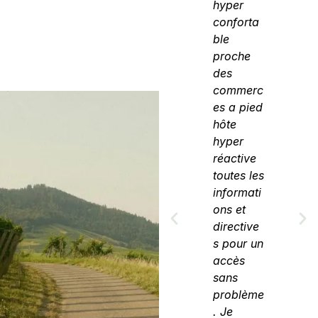
. Nous
hyper
hyper
l'avons
conforta
conforta
réservé
ble
ble
en hiver
proche
proche
et nous
des
des
avons
commerc
commer
littéralem
es a pied
es a pie
ent hâte
hôte
hôte
d'y
hyper
hyper
revenir
réactive
réactive
en été.
toutes les
toutes le
La
informati
informat
maison
ons et
ons et
et la vue
directive
directive
sont
s pour un
s pour u
toutes
accès
accès
incroyabl
sans
sans
es.
problème
problèm
. Je
je