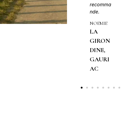
MAIDA
recomma
recomm
LA
nde.
nde
GIRON
NOEMIE
JEAN-
DINE,
CHARLE
LA
GAURI
LA
GIRON
AC
GIRO
DINE,
DINE,
GAURI
GAURI
AC
AC