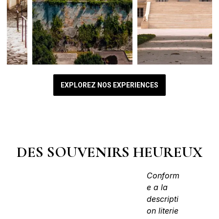
EXPLOREZ NOS EXPERIENCES
DES SOUVENIRS HEUREUX
Endroit
Conform
Confor
absolum
e a la
e a la
ent
descripti
descripti
charmant
on literie
on literie